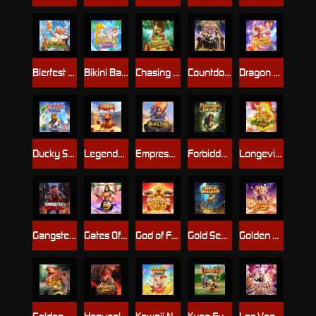
Bierfest Delight
Bikini Babes
Chasing Leprechaun Coins
Countdown to Fortune
Dragon Wonder
Ducky Spin
Legendary El Toro
Empress of the Black Seas
Forbidden Island
Longevity dragon(Fulong)
Gangster's Paradise
Gates Of Kunlun
God of Fortune
Gold Seekers
Golden Gallop