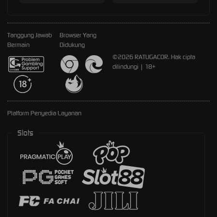
Tanggung Jawab
Browser Yang
Bermain
Didukung
©2026 RATUGACOR. Hak cipta
dilindungi | 18+
Platform Penyedia Layanan
Slots