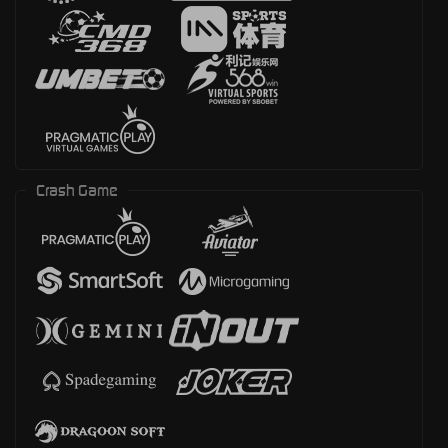
Crash Game