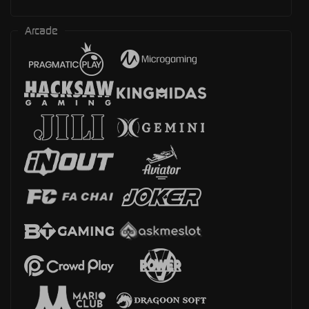
Arcade