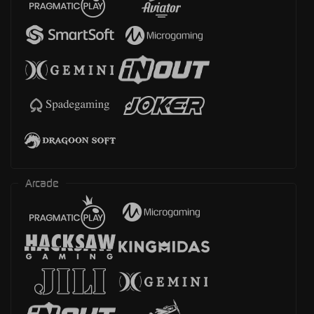
Arcade