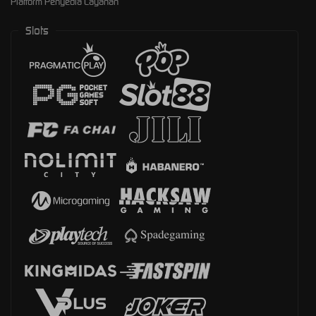
Platform Penyedia Layanan
Slots