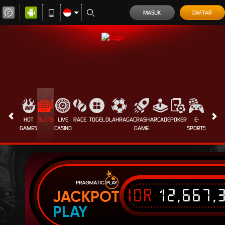
MASUK
DAFTAR
HOT
SLOTS
LIVE
RACE
TOGEL
OLAHRAGA
CRASH
ARCADE
POKER
E-
SABUN
GAMES
CASINO
GAME
SPORTS
AYAM
IDR
12,667,
JACKPOT
PLAY