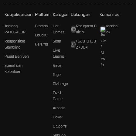
Kebijaksanaan
Platform
Kategori
Dukungan
Komunitas
Tentang
Promosi
Hot
Ratugacor O
facebo
RATUGACOR
Games
fficial
ok
Loyalty
Responsible
Slots
+62813130
Referral
Gambling
27364
Live
Pusat Bantuan
Casino
Syarat dan
Race
Ketentuan
Togel
Olahraga
Crash
Game
Arcade
Poker
E-Sports
Sabung