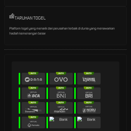
TARUHAN TOGEL
Platform togel yang menarik dari perusahan terbaik di dunia yang menawarkan
hadiah kemenangan besar