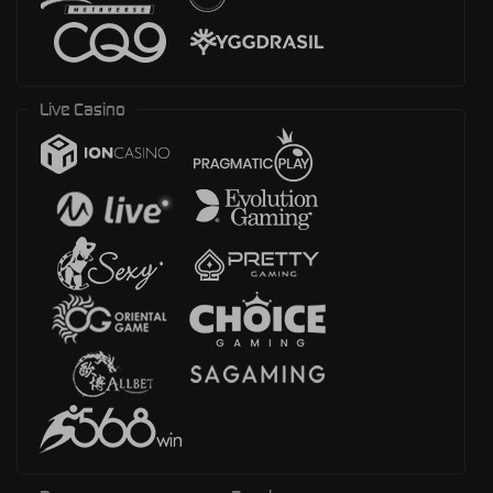
Live Casino