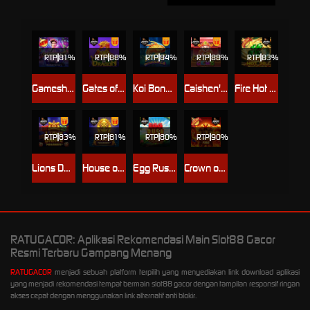
RTP
81%
RTP
88%
RTP
84%
RTP
88%
RTP
83%
Gameshow Party Jackpot Play
Gates of Dragon Jackpot Play
Koi Bonanza Jackpot Play
Caishen's Gems Jackpot Play
Fire Hot 20 Jackpot Play
RTP
83%
RTP
81%
RTP
80%
RTP
90%
Lions Dance Megaways Jackpot Play
House of Lions Megaways Jackpot Play
Egg Rush Jackpot Play
Crown of Fire Jackpot Play
RATUGACOR: Aplikasi Rekomendasi Main Slot88 Gacor
Resmi Terbaru Gampang Menang
RATUGACOR
menjadi sebuah platform terpilih yang menyediakan link download aplikasi
yang menjadi rekomendasi tempat bermain slot88 gacor dengan tampilan responsif ringan
akses cepat dengan menggunakan link alternatif anti blokir.