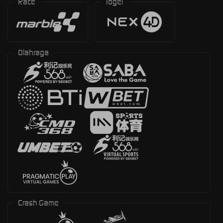
Race
Togel
Olahraga
Crash Game