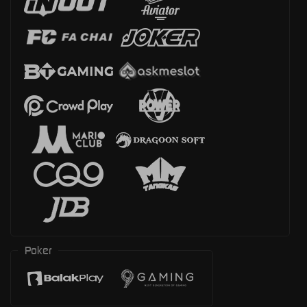
Poker