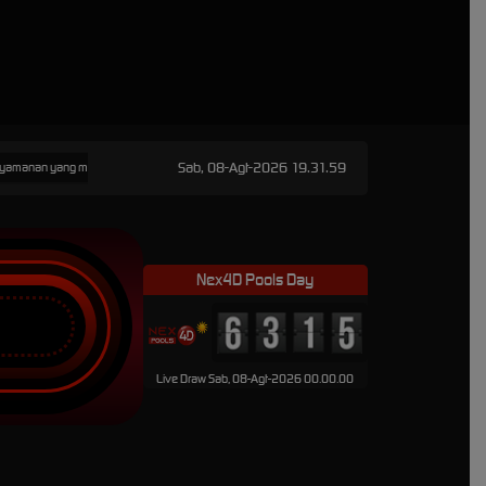
Sab, 08-Agt-2026 19.31.59
n yang mungkin ditimbulkan.
Pemeliharaan Terjadwal: MarbleX pada 31-Jul-2026 dari 00.00.
Nex4D Pools Day
Live Draw Sab, 08-Agt-2026 00.00.00