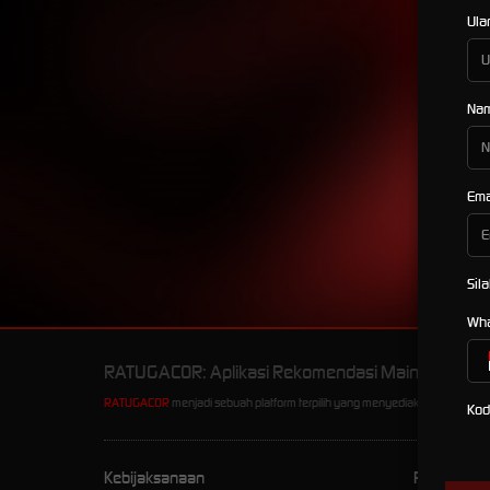
ni****a
Ula
IDR
451,780.00
Mahjong Ways 2
Nam
Ema
Sil
Wha
RATUGACOR: Aplikasi Rekomendasi Main Slot88 
RATUGACOR
menjadi sebuah platform terpilih yang menyediakan link downloa
Kod
Kebijaksanaan
Platform