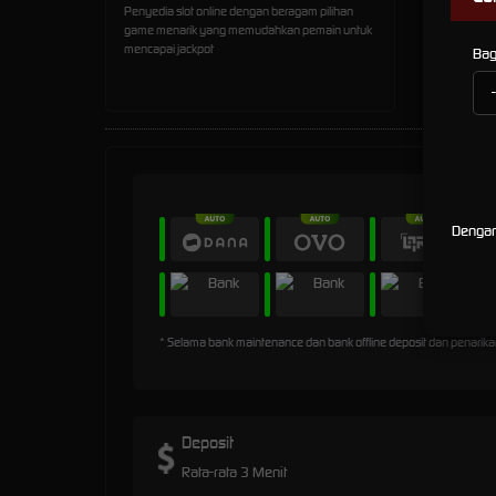
Penyedia slot online dengan beragam pilihan
Sportsboo
game menarik yang memudahkan pemain untuk
menawark
mencapai jackpot
tinggi, d
Bag
banyak u
Dengan
* Selama bank maintenance dan bank offline deposit dan penarikan
Deposit
Rata-rata 3 Menit