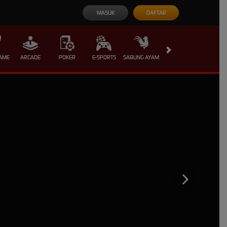
MASUK
DAFTAR
GAME
ARCADE
POKER
E-SPORTS
SABUNG AYAM
PROMOSI