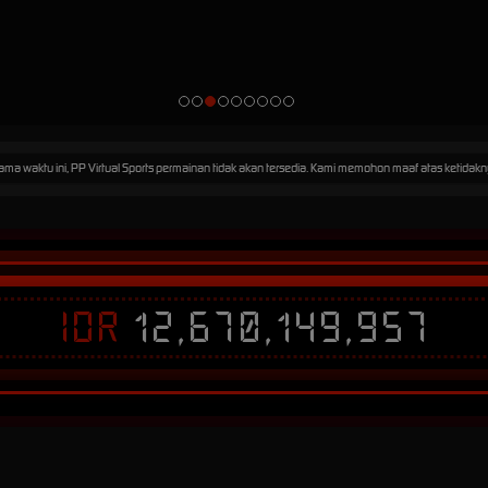
 ini, PP Virtual Sports permainan tidak akan tersedia. Kami memohon maaf atas ketidaknyamana
IDR
12,670,149,957