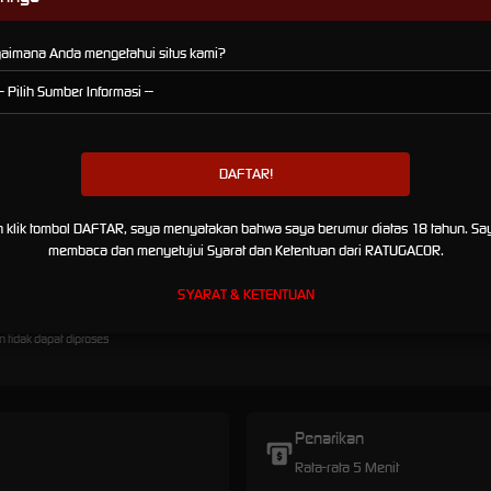
k Gaming Platform Terbaik
Platform Pilihan bagi perusahaan-perusah
an lebih banyak game, odds yang lebih
terbaik di dunia, dengan pilihan variasi gam
an menyediakan pilihan yang lebih
terbanyak
aimana Anda mengetahui situs kami?
ntuk pemain.
 klik tombol DAFTAR, saya menyatakan bahwa saya berumur diatas 18 tahun. Say
membaca dan menyetujui Syarat dan Ketentuan dari RATUGACOR.
SYARAT & KETENTUAN
 tidak dapat diproses
Penarikan
Rata-rata 5 Menit