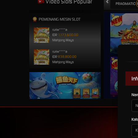
Video Slots Popular
PEMENANG MESIN SLOT
ruriw****a
IDR
1,173,600.00
Mahjong Ways
ruriw****a
IDR
838,800.00
Mahjong Ways
ruriw****a
Inf
IDR
624,600.00
Mahjong Ways
Na
ruriw****a
IDR
553,800.00
Mahjong Ways
u****5
Kat
IDR
536,100.00
Ways of the Qilin