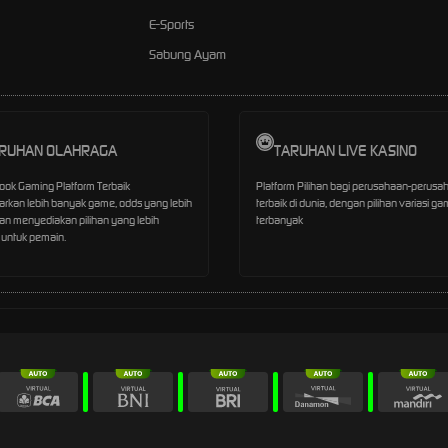
E-Sports
Sabung Ayam
RUHAN OLAHRAGA
TARUHAN LIVE KASINO
ook Gaming Platform Terbaik
Platform Pilihan bagi perusahaan-perusa
kan lebih banyak game, odds yang lebih
terbaik di dunia, dengan pilihan variasi g
 dan menyediakan pilihan yang lebih
terbanyak
untuk pemain.