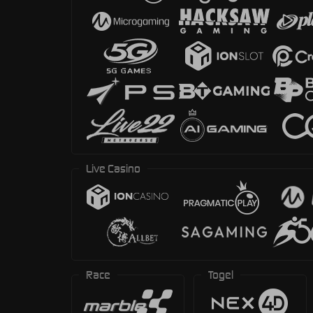
Live Casino
Race
Togel