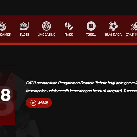
 GAMES
SLOTS
LIVE CASINO
RACE
TOGEL
OLAHRAGA
CRASH
GA28 memberikan Pengalaman Bermain Terbaik bagi para gamer ka
kesempatan untuk meraih kemenangan besar di Jackpot & Turnam
MAIN