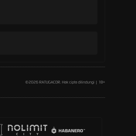
©2026 RATUGACOR. Hak cipta dilindungi | 18+