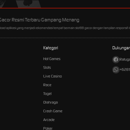
 Gacor Resmi Terbaru Gampang Menang
oad aplikasi yang menjadi rekomendasi tempat bermain slot88 gacor dengan tampilan responsif rin
Kategori
Dukunga
Hot Games
Ratuga
Slots
+628
Live Casino
Race
Togel
Olahraga
Crash Game
Arcade
Poker