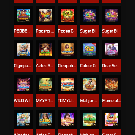
REDBEARD TREASURE
Rooster Blitz
Pedas Gila
Sugar Blast
Sugar Blast Frenzy
Olympus Fortune
Aztec Rush Bonanza
Cleopatra's Treasure
Colour Game Mega Bonus
Dear Senpai
WILD WITCH SUGAR BONANZA
MAYA TEMPLE OF FORTUNE
TOMYUM BONANZA
Mahjong Beauty
Flame of Fortune