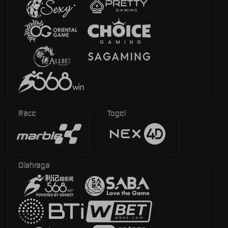
Race
Togel
Olahraga