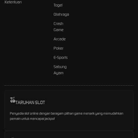
Ketentuan
Togel
Olahraga
Crash
Game
Arcade
Poker
E-Sports
Sabung
Ayam
TARUHAN SLOT
Penyedia slot online dengan beragam pilihan game menarik yang memudahkan
pemain untuk mencapai jackpot