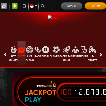
MASUK
DAFTAR
HOT
SLOTS
LIVE
RACE
TOGEL
OLAHRAGA
CRASH
ARCADE
POKER
E-
SABUN
GAMES
CASINO
GAME
SPORTS
AYAM
IDR
12,673,
JACKPOT
PLAY