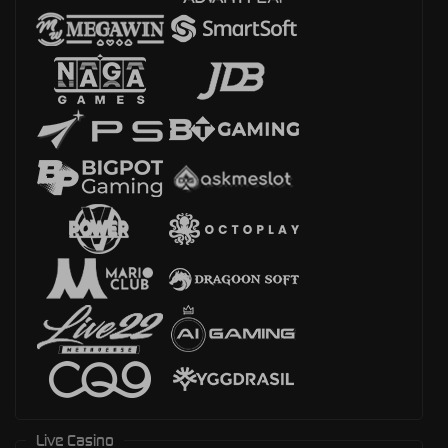
Live Casino