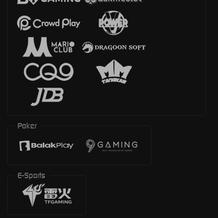
Poker
E-Sports