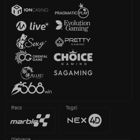
Race
Togel
Olahraga