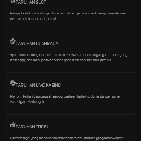
TARUHAN SLOT
Penyedia slot online dengan beragam pilihan game menarik yang memudahkan
pemain untuk mencapai jackpot
TARUHAN OLAHRAGA
Sportsbook Gaming Platform Terbaik menawarkan lebih banyak game, odds yang
lebih tinggi, dan menyediakan pilihan yang lebih banyak untuk pemain.
TARUHAN LIVE KASINO
Platform Pilihan bagi perusahaan-perusahaan terbaik di dunia, dengan pilihan
variasi game terbanyak
TARUHAN TOGEL
Platform togel yang menarik dari perusahan terbaik di dunia yang menawarkan