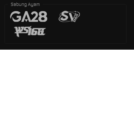
Sabung Ayam